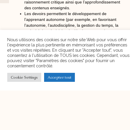
cookies" pour fournir un consentement contrôlé.
raisonnement critique ainsi que l’approfondissement
des contenus enseignés.
Cookie Settings
Accepter tout
Les devoirs permettent le développement de
l’apprenant autonome (par exemple, en favorisant
l’autonomie, l’autodiscipline, la gestion du temps, la
curiosité, la créativité et le développement de
compétences de recherches
Les devoirs sont avantageux en ceci qu’ils allègent
les contraintes de temps et permettent d’exploiter
des ressources non accessibles au sein des
établissements, ce qui permet ainsi de répondre aux
attente des parents, des apprenants.
Les devoirs peuvent susciter la collaboration des
parents dans un ensemble de relations
potentiellement dynamiques et favorables et qui ont
pour effet d’améliorer la participation des élèves et
leur rendement scolaire.
PREVIOUS ARTICLE
NEXT ARTICLE