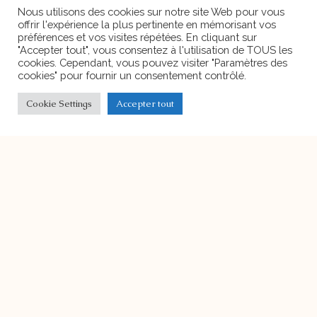
décembre 2023.
Nous utilisons des cookies sur notre site Web pour vous
offrir l'expérience la plus pertinente en mémorisant vos
préférences et vos visites répétées. En cliquant sur
"Accepter tout", vous consentez à l'utilisation de TOUS les
cookies. Cependant, vous pouvez visiter "Paramètres des
cookies" pour fournir un consentement contrôlé.
Portes ouvertes
Deux possibilités s’offrent à vous pour
Cookie Settings
Accepter tout
découvrir l’Ecole Harmonie :
L’Ecole Harmonie de l’intérieur
Avec 320m2, l’Ecole Harmonie
possède de beaux espaces lumineux
entièrement