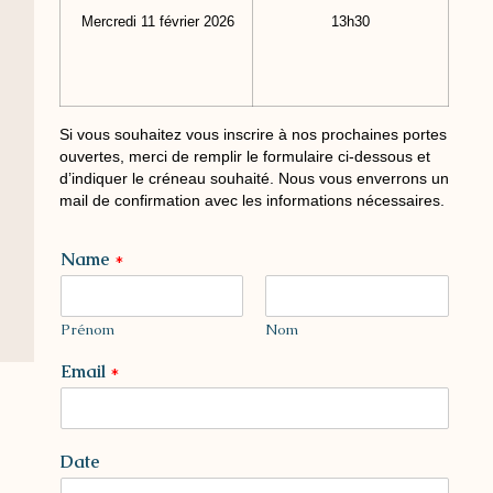
Mercredi 11 février 2026
13h30
Si vous souhaitez vous inscrire à nos prochaines portes
ouvertes, merci de remplir le formulaire ci-dessous et
d’indiquer le créneau souhaité. Nous vous enverrons un
mail de confirmation avec les informations nécessaires.
Name
*
Nous utilisons des cookies sur notre site Web pour vous
offrir l'expérience la plus pertinente en mémorisant vos
préférences et vos visites répétées. En cliquant sur
Prénom
Nom
"Accepter tout", vous consentez à l'utilisation de TOUS les
cookies. Cependant, vous pouvez visiter "Paramètres des
Email
*
cookies" pour fournir un consentement contrôlé.
Cookie Settings
Accepter tout
Date