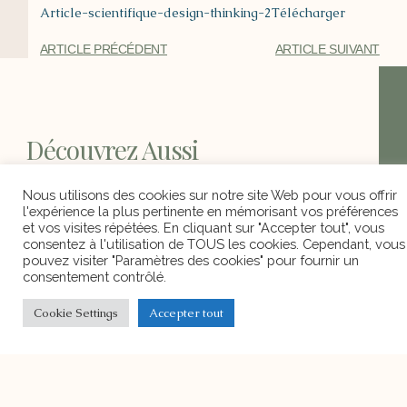
Article-scientifique-design-thinking-2
Télécharger
Nous utilisons des cookies sur notre site Web pour vous
offrir l'expérience la plus pertinente en mémorisant vos
préférences et vos visites répétées. En cliquant sur
ARTICLE PRÉCÉDENT
ARTICLE SUIVANT
"Accepter tout", vous consentez à l'utilisation de TOUS les
cookies. Cependant, vous pouvez visiter "Paramètres des
cookies" pour fournir un consentement contrôlé.
Cookie Settings
Accepter tout
Découvrez Aussi
Repas de Noël
Notre Repas de Noël aura lieu le 15
décembre 2023.
Noël 2022 à l’Ecole Harmonie
Précédent Suivant